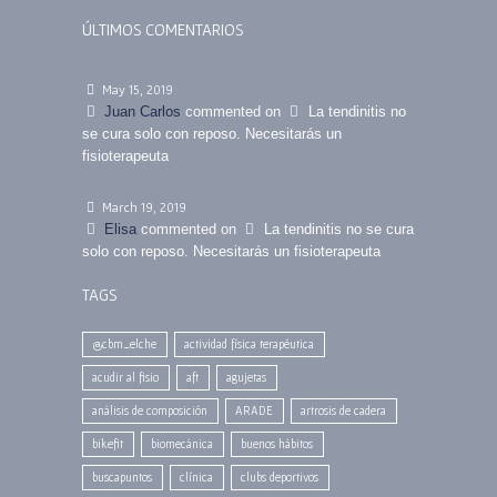
ÚLTIMOS COMENTARIOS
May 15, 2019
Juan Carlos
commented on
La tendinitis no
se cura solo con reposo. Necesitarás un
fisioterapeuta
March 19, 2019
Elisa
commented on
La tendinitis no se cura
solo con reposo. Necesitarás un fisioterapeuta
TAGS
@cbm_elche
actividad física terapéutica
acudir al fisio
aft
agujetas
análisis de composición
ARADE
artrosis de cadera
bikefit
biomecánica
buenos hábitos
buscapuntos
clínica
clubs deportivos