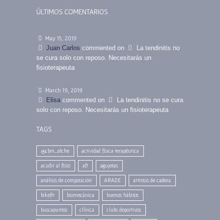
ÚLTIMOS COMENTARIOS
May 15, 2019
Juan Carlos
commented on
La tendinitis no
se cura solo con reposo. Necesitarás un
fisioterapeuta
March 19, 2019
Elisa
commented on
La tendinitis no se cura
solo con reposo. Necesitarás un fisioterapeuta
TAGS
@cbm_elche
actividad física terapéutica
acudir al fisio
aft
agujetas
análisis de composición
ARADE
artrosis de cadera
bikefit
biomecánica
buenos hábitos
buscapuntos
clínica
clubs deportivos