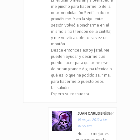
En el último mes un fisioterapeuta
me pinchó para hacerme lo de la
neuromodulación.Sentí un dolor
grandísimo. Y en la siguiente
sesión volvió a pincharme en el
mismo sitio ( tendón de la cintilla)
y me volvió a doler otra vez un
montón.
Desde entonces estoy fatal. Me
pueden ayudar y decirme qué
puedo hacer para quitarme ese
dolor tan grande.Alguna técnica o
qué es lo que ha podido salir mal
para habermelo puesto peor.
Un saludo.
Espero su respuesta.
dice:
RESPONDER
JUAN CARLOS
15 mayo, 2019 a las
10:55 am
Hola. Lo mejor es
que pases por la