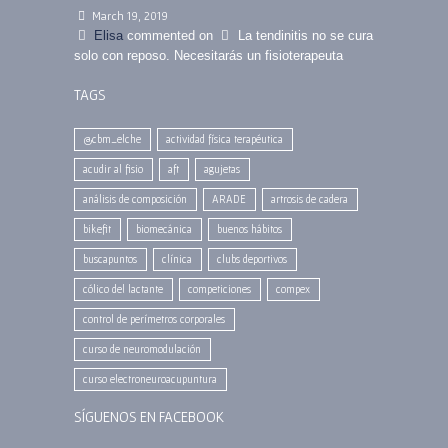
March 19, 2019
Elisa
commented on
La tendinitis no se cura
solo con reposo. Necesitarás un fisioterapeuta
TAGS
@cbm_elche
actividad física terapéutica
acudir al fisio
aft
agujetas
análisis de composición
ARADE
artrosis de cadera
bikefit
biomecánica
buenos hábitos
buscapuntos
clínica
clubs deportivos
cólico del lactante
competiciones
compex
control de perímetros corporales
curso de neuromodulación
curso electroneuroacupuntura
SÍGUENOS EN FACEBOOK