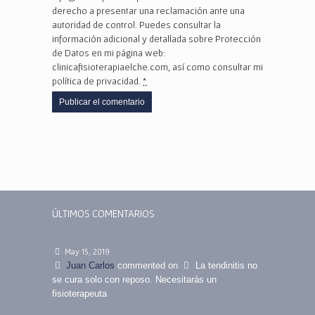
derecho a presentar una reclamación ante una
autoridad de control. Puedes consultar la
información adicional y detallada sobre Protección
de Datos en mi página web:
clinicafisioterapiaelche.com, así como consultar mi
política de privacidad.
*
ÚLTIMOS COMENTARIOS
May 15, 2019
Juan Carlos
commented on
La tendinitis no
se cura solo con reposo. Necesitarás un
fisioterapeuta