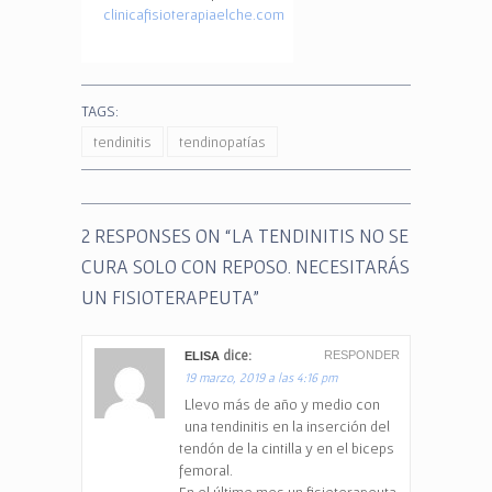
clinicafisioterapiaelche.com
TAGS:
tendinitis
tendinopatías
2 RESPONSES ON “
LA TENDINITIS NO SE
CURA SOLO CON REPOSO. NECESITARÁS
UN FISIOTERAPEUTA
”
dice:
RESPONDER
ELISA
19 marzo, 2019 a las 4:16 pm
Llevo más de año y medio con
una tendinitis en la inserción del
tendón de la cintilla y en el biceps
femoral.