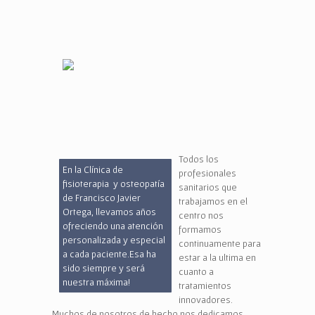
Todos los
En la Clínica de
profesionales
fisioterapia y osteopatía
sanitarios que
de Francisco Javier
trabajamos en el
Ortega, llevamos años
centro nos
ofreciendo una atención
formamos
personalizada y especial
continuamente para
a cada paciente.Esa ha
estar a la ultima en
sido siempre y será
cuanto a
nuestra máxima!
tratamientos
innovadores.
Muchos de nosotros de hecho nos dedicamos