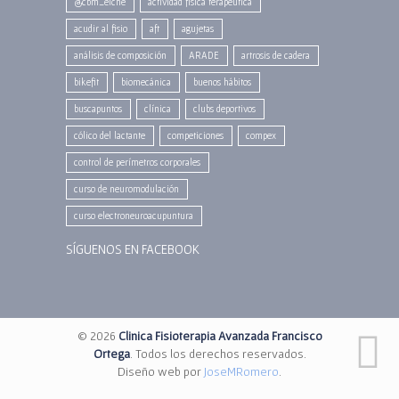
@cbm_elche
actividad física terapéutica
acudir al fisio
aft
agujetas
análisis de composición
ARADE
artrosis de cadera
bikefit
biomecánica
buenos hábitos
buscapuntos
clínica
clubs deportivos
cólico del lactante
competiciones
compex
control de perímetros corporales
curso de neuromodulación
curso electroneuroacupuntura
SÍGUENOS EN FACEBOOK
© 2026
Clinica Fisioterapia Avanzada Francisco
Ortega
. Todos los derechos reservados.
Diseño web por
JoseMRomero
.