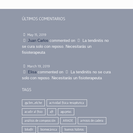
ÚLTIMOS COMENTARIOS
May 15, 2019
Juan Carlos
commented on
La tendinitis no
se cura solo con reposo. Necesitarás un
fisioterapeuta
March 19, 2019
Elisa
commented on
La tendinitis no se cura
solo con reposo. Necesitarás un fisioterapeuta
TAGS
@cbm_elche
actividad física terapéutica
acudir al fisio
aft
agujetas
análisis de composición
ARADE
artrosis de cadera
bikefit
biomecánica
buenos hábitos