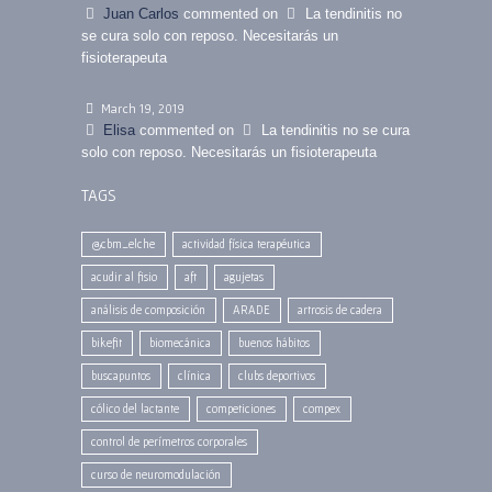
Juan Carlos
commented on
La tendinitis no
se cura solo con reposo. Necesitarás un
fisioterapeuta
March 19, 2019
Elisa
commented on
La tendinitis no se cura
solo con reposo. Necesitarás un fisioterapeuta
TAGS
@cbm_elche
actividad física terapéutica
acudir al fisio
aft
agujetas
análisis de composición
ARADE
artrosis de cadera
bikefit
biomecánica
buenos hábitos
buscapuntos
clínica
clubs deportivos
cólico del lactante
competiciones
compex
control de perímetros corporales
curso de neuromodulación