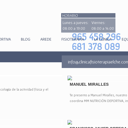
HORARIO
Lunes a jueves:
Viernes:
08:00 a 19:00
08:00 a 14:00
965 458 296
ORTIVA
BLOG
AREDE
FISIOTERAPIA
LA CLÍNICA
EQ
681 378 089
info@clinicafisioterapiaelche.co
MANUEL MIRALLES
ología de la actividad física y el
Te presento a Manuel Miralles, nuestro 
coordina MM NUTRICIÓN DEPORTIVA, inte