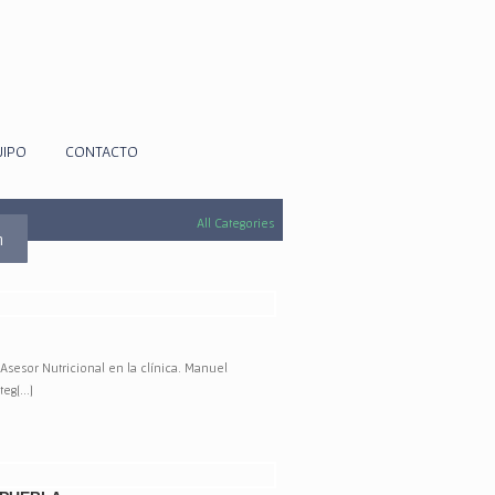
UIPO
CONTACTO
All Categories
m
Asesor Nutricional en la clínica. Manuel
g[...]