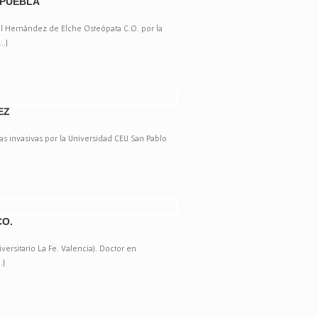
 PUEBLA
el Hernández de Elche Osteópata C.O. por la
..]
EZ
as invasivas por la Universidad CEU San Pablo
CO.
iversitario La Fe. Valencia). Doctor en
.]