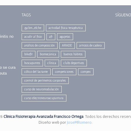
TAGS
SÍGUENO
@cbm_elche
actividad física terapéutica
initis no
acudir al fisio
aft
agujetas
análisis de composición
ARADE
artrosis de cadera
bikefit
biomecánica
buenos hábitos
buscapuntos
clínica
clubs deportivos
no se cura
cólico del lactante
competiciones
compex
euta
control de perímetros corporales
curso de neuromodulación
curso electroneuroacupuntura
26
Clinica Fisioterapia Avanzada Francisco Ortega
. Todos los derechos reser
Diseño web por
JoseMRomero
.