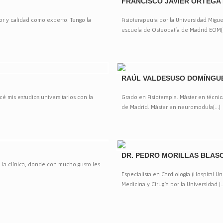
FRANCISCO JAVIER ORTEGA
or y calidad como experto. Tengo la
Fisioterapeuta por la Universidad Migu
escuela de Osteopatía de Madrid EOM[.
RAÚL VALDESUSO DOMÍNGU
é mis estudios universitarios con la
Grado en Fisioterapia. Máster en técnic
de Madrid. Máster en neuromodula[...]
DR. PEDRO MORILLAS BLAS
n la clínica, donde con mucho gusto les
Especialista en Cardiología (Hospital Un
Medicina y Cirugía por la Universidad [..