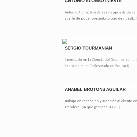
ANTONIO ALONSO INIESTA
Antonio Alonso Iniesta es una apuesta de val
suerte de poder presentar a uno de nuest[...]
SERGIO TOURMANIAN
Interesado en la Ciencia del Deporte, comenc
licenciatura de Profesorado en Educaci[...]
ANABEL BROTONS AGUILAR
Trabajo en recepción y atención al cliente e
atenderé , ya que gestiono las v[...]