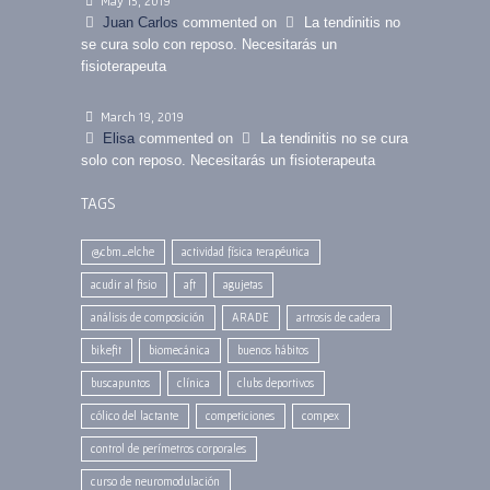
May 15, 2019
Juan Carlos
commented on
La tendinitis no
se cura solo con reposo. Necesitarás un
fisioterapeuta
March 19, 2019
Elisa
commented on
La tendinitis no se cura
solo con reposo. Necesitarás un fisioterapeuta
TAGS
@cbm_elche
actividad física terapéutica
acudir al fisio
aft
agujetas
análisis de composición
ARADE
artrosis de cadera
bikefit
biomecánica
buenos hábitos
buscapuntos
clínica
clubs deportivos
cólico del lactante
competiciones
compex
control de perímetros corporales
curso de neuromodulación