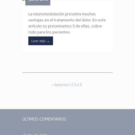
La neuromodulación presenta muchas
ventajas en el tratamiento del dolor. En este
artículo os presentamos 5 de ellas, sobre
todo para los pacientes.
Leer más
→
‹ Anterior
1
2
3
4
5
ÚLTIMOS COMENTARIOS