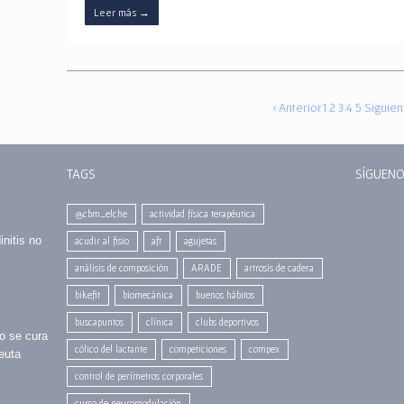
Leer más
→
‹ Anterior
1
2
3
4
5
Siguien
TAGS
SÍGUENO
@cbm_elche
actividad física terapéutica
initis no
acudir al fisio
aft
agujetas
análisis de composición
ARADE
artrosis de cadera
bikefit
biomecánica
buenos hábitos
buscapuntos
clínica
clubs deportivos
no se cura
cólico del lactante
competiciones
compex
euta
control de perímetros corporales
curso de neuromodulación