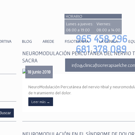
HORARIO
Lunes a jueves:
Viernes:
08:00 a 19:00
08:00 a 14:00
965 458 296
ORTIVA
BLOG
AREDE
FISIOTERAPIA
LA CLÍNICA
EQ
681 378 089
NEUROMODULACIÓN PERCUTÁNEA DEL NERVIO T
SACRA
info@clinicafisioterapiaelche.co
18 junio 2018
NeuroModulación Percutánea del nervio tibial y neuromodu
de tratamiento del dolor.
Leer más
→
NEUROMODULACIÓN EN EL SÍNDROME DE DOLOR