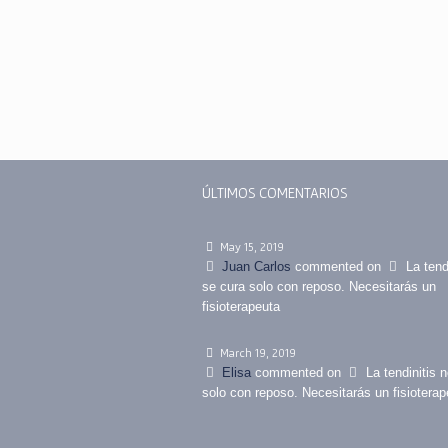
ÚLTIMOS COMENTARIOS
May 15, 2019
Juan Carlos
commented on
La tend
se cura solo con reposo. Necesitarás un
fisioterapeuta
March 19, 2019
Elisa
commented on
La tendinitis 
solo con reposo. Necesitarás un fisioterap