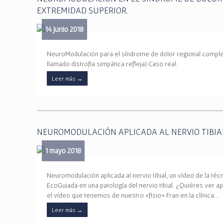
EXTREMIDAD SUPERIOR.
14 junio 2018
NeuroModulación para el síndrome de dolor regional comple
llamado distrofia simpática refleja) Caso real.
Leer más
→
NEUROMODULACIÓN APLICADA AL NERVIO TIBIA
1 mayo 2018
Neuromodulación aplicada al nervio tibial, un vídeo de la t
EcoGuiada en una patología del nervio tibial. ¿Quiéres ver a
el vídeo que tenemos de nuestro «fisio» Fran en la clínica…
Leer más
→