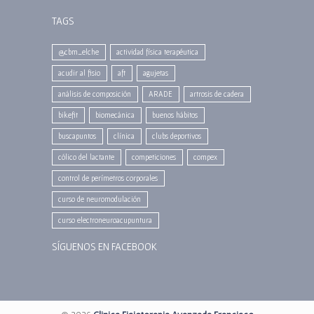
TAGS
@cbm_elche
actividad física terapéutica
acudir al fisio
aft
agujetas
análisis de composición
ARADE
artrosis de cadera
bikefit
biomecánica
buenos hábitos
buscapuntos
clínica
clubs deportivos
cólico del lactante
competiciones
compex
control de perímetros corporales
curso de neuromodulación
curso electroneuroacupuntura
SÍGUENOS EN FACEBOOK