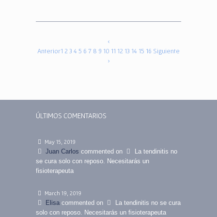
‹
Anterior
1
2
3
4
5
6
7
8
9
10
11
12
13
14
15
16
Siguiente
›
ÚLTIMOS COMENTARIOS
May 15, 2019
Juan Carlos
commented on
La tendinitis no
se cura solo con reposo. Necesitarás un
fisioterapeuta
March 19, 2019
Elisa
commented on
La tendinitis no se cura
solo con reposo. Necesitarás un fisioterapeuta