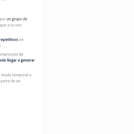
 por
un grupo de
que a su vez
repetitivos
en
s …
compresión de
ede llegar a generar
de modo temporal o
 parte de un