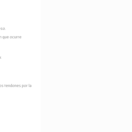
eso.
n que ocurre
:
os tendones por la