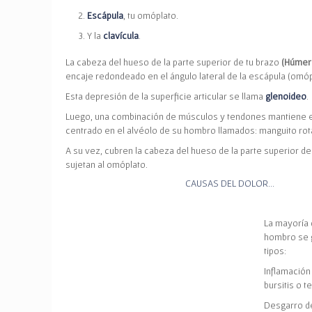
Escápula
, tu omóplato.
Y la
clavícula
.
La cabeza del hueso
de la parte superior de tu brazo
(Húmer
encaje redondeado en el ángulo lateral de la escápula (omóp
Esta depresión de la superficie articular se llama
glenoideo
.
Luego, una combinación de músculos y tendones mantiene e
centrado en el alvéolo de su hombro llamados:
manguito rot
A su vez, cubren la cabeza del hueso de la parte superior de
sujetan al omóplato.
CAUSAS DEL DOLOR…
La mayoría 
hombro se 
tipos:
Inflamación
bursitis o te
Desgarro d