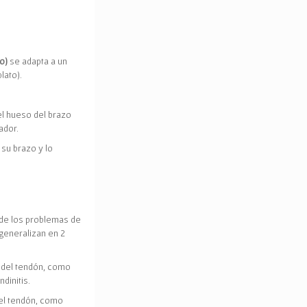
o)
se adapta a un
lato).
l hueso del brazo
ador
.
 su brazo y lo
de los problemas de
generalizan en 2
 del tendón
, como
ndinitis.
el tendón
, como