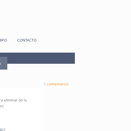
UIPO
CONTACTO
m
0
comentarios
a eliminar de tu
nes
.
RO.