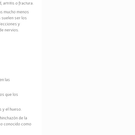
, artritis o fractura.
as mucho menos
 suelen ser los
fecciones y
de nervios.
en las
os que los
s y el hueso.
hinchazón de la
lato conocido como