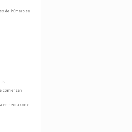
eso del húmero se
tis
.
te comienzan
usa empeora con el