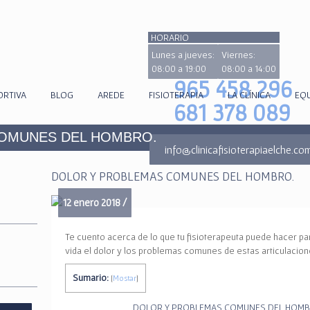
HORARIO
Lunes a jueves:
Viernes:
08:00 a 19:00
08:00 a 14:00
965 458 296
ORTIVA
BLOG
AREDE
FISIOTERAPIA
LA CLÍNICA
EQ
681 378 089
OMUNES DEL HOMBRO.
info@clinicafisioterapiaelche.co
DOLOR Y PROBLEMAS COMUNES DEL HOMBRO.
12 enero 2018 /
Te cuento acerca de lo que tu fisioterapeuta puede hacer par
vida el dolor y los problemas comunes de estas articulacio
Sumario:
[
Mostar
]
DOLOR Y PROBLEMAS COMUNES DEL HOMB