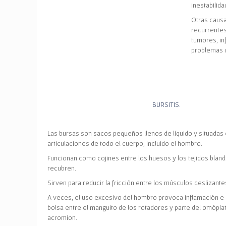
i
nestabilidad
Otras caus
recurrentes
tumores, in
problemas 
BURSITIS.
Las bursas son sacos pequeños llenos de líquido y situadas 
articulaciones de todo el cuerpo, incluido el hombro.
Funcionan como cojines entre los huesos y los tejidos bland
recubren.
Sirven para reducir la fricción entre los músculos deslizante
A veces, el uso excesivo del hombro provoca inflamación e 
bolsa entre el manguito de los rotadores y parte del omóp
acromion.