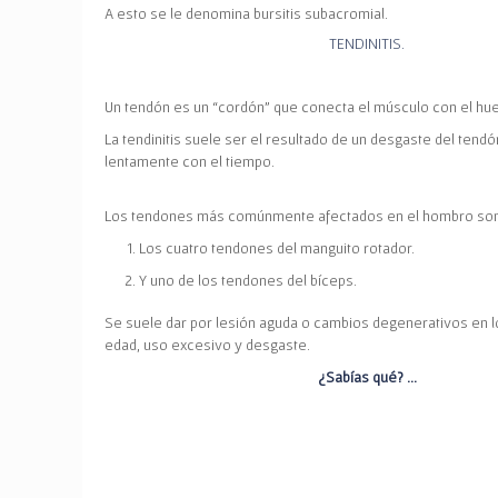
A esto se le denomina
bursitis subacromial
.
TENDINITIS.
Un tendón es un “cordón” que conecta el músculo con el hu
La tendinitis suele ser el resultado de
un desgaste del tendó
lentamente con el tiempo.
Los tendones más comúnmente afectados en el hombro son
Los
cuatro tendones del manguito rotador
.
Y
uno de los tendones del bíceps
.
Se suele dar por lesión aguda o cambios degenerativos en l
edad, uso excesivo y desgaste.
¿Sabías qué? …