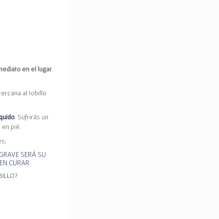
mediato en el lugar
cercana al tobillo
quido
. Sufrirás un
 en pié.
es;
GRAVE SERÁ SU
EN CURAR.
BILLO?