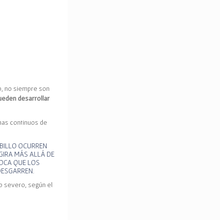
?
o, no siempre son
ueden desarrollar
mas continuos de
OBILLO OCURREN
GIRA MÁS ALLÁ DE
OCA QUE LOS
DESGARREN.
 o severo, según el