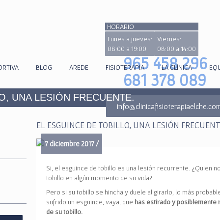
HORARIO
Lunes a jueves:
Viernes:
08:00 a 19:00
08:00 a 14:00
965 458 296
ORTIVA
BLOG
AREDE
FISIOTERAPIA
LA CLÍNICA
EQ
681 378 089
O, UNA LESIÓN FRECUENTE.
info@clinicafisioterapiaelche.co
EL ESGUINCE DE TOBILLO, UNA LESIÓN FRECUENT
7 diciembre 2017 /
Si, el esguince de tobillo es una lesión recurrente. ¿Quien n
tobillo en algún momento de su vida?
Pero si su tobillo se hincha y duele al girarlo, lo más probab
sufrido un esguince, vaya, que
has estirado y posiblemente 
de su tobillo.