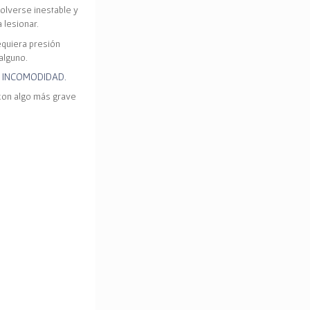
volverse inestable y
 lesionar.
equiera presión
alguno.
O INCOMODIDAD.
 con algo más grave