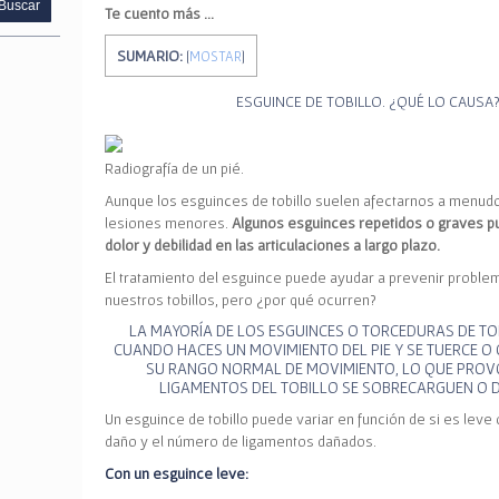
Te cuento más …
SUMARIO:
[
MOSTAR
]
ESGUINCE DE TOBILLO.
¿QUÉ LO CAUSA
Radiografía de un pié.
Aunque los esguinces de tobillo suelen afectarnos a menud
lesiones menores.
Algunos esguinces repetidos o graves p
dolor y debilidad en las articulaciones a largo plazo.
El tratamiento del esguince puede ayudar a prevenir proble
nuestros tobillos, pero ¿por qué ocurren?
L
A MAYORÍA DE LOS ESGUINCES O TORCEDURAS DE T
CUANDO HACES UN MOVIMIENTO DEL PIE Y SE TUERCE O 
SU RANGO NORMAL DE MOVIMIENTO, LO QUE PROV
LIGAMENTOS DEL TOBILLO SE SOBRECARGUEN O 
Un esguince de tobillo puede variar en función de si es leve
daño y el número de ligamentos dañados.
Con un esguince leve: