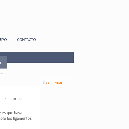
UIPO
CONTACTO
m
E.
0
comentarios
o se ha torcido un
le es que haya
roto los ligamentos