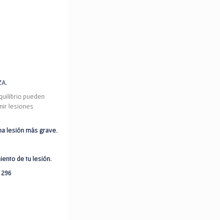
ZA.
quilibrio pueden
nir lesiones
na lesión más grave.
iento de tu lesión.
 296