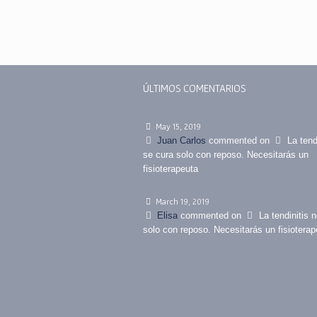
ÚLTIMOS COMENTARIOS
May 15, 2019
Juan Carlos
commented on
La tend
se cura solo con reposo. Necesitarás un
fisioterapeuta
March 19, 2019
Elisa
commented on
La tendinitis 
solo con reposo. Necesitarás un fisioterap