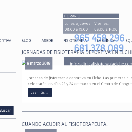
HORARIO
Lunes a jueves:
Viernes:
08:00 a 19:00
08:00 a 14:00
965 458 296
ORTIVA
BLOG
AREDE
FISIOTERAPIA
LA CLÍNICA
EQ
681 378 089
JORNADAS DE FISIOTERAPIA DEPORTIVA EN ELCH
8 marzo 2018
info@clinicafisioterapiaelche.co
Jornadas de fisioterapia deportiva en Elche. Las primeras qu
celebrarán los días 23 y 24 de marzo en el Centro de Congre
Leer más
→
CUANDO ACUDIR AL FISIOTERAPEUTA…