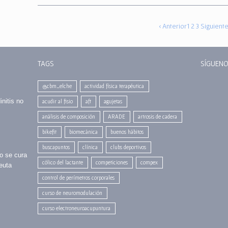
‹ Anterior
1
2
3
Siguiente
TAGS
SÍGUENO
@cbm_elche
actividad física terapéutica
initis no
acudir al fisio
aft
agujetas
análisis de composición
ARADE
artrosis de cadera
bikefit
biomecánica
buenos hábitos
buscapuntos
clínica
clubs deportivos
no se cura
cólico del lactante
competiciones
compex
euta
control de perímetros corporales
curso de neuromodulación
curso electroneuroacupuntura