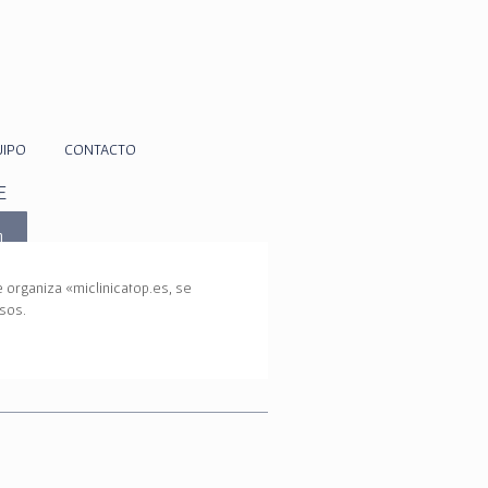
UIPO
CONTACTO
E
m
e organiza «miclinicatop.es, se
sos.