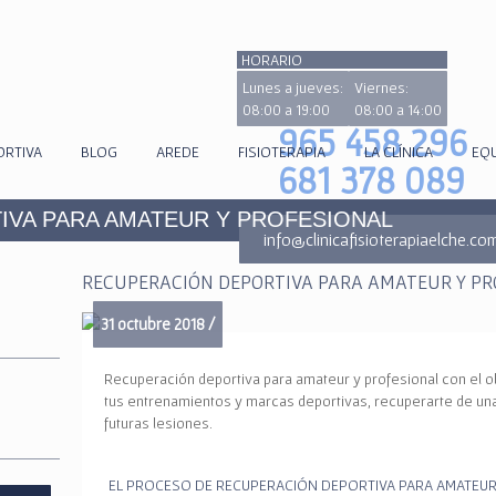
HORARIO
Lunes a jueves:
Viernes:
08:00 a 19:00
08:00 a 14:00
965 458 296
ORTIVA
BLOG
AREDE
FISIOTERAPIA
LA CLÍNICA
EQ
681 378 089
IVA PARA AMATEUR Y PROFESIONAL
info@clinicafisioterapiaelche.co
RECUPERACIÓN DEPORTIVA PARA AMATEUR Y PR
31 octubre 2018 /
Recuperación deportiva para amateur y profesional con el o
tus entrenamientos y marcas deportivas, recuperarte de una
futuras lesiones.
EL PROCESO DE RECUPERACIÓN DEPORTIVA PARA AMATEUR