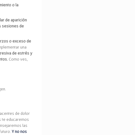
miento o la
lar de aparición
as sesiones de
uerzos o exceso de
implementar una
resiva de estrés y
ntos.
Como ves,
gen.
acentes de dolor
ás te educaremos
consejaremos las
futuro.
Y no nos