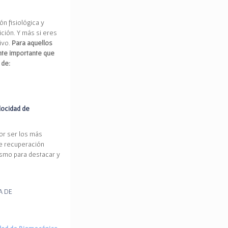
ón fisiológica y
ción. Y más si eres
ivo.
Para aquellos
nte importante que
 de:
locidad de
por ser los más
de recuperación
ismo para destacar y
A DE