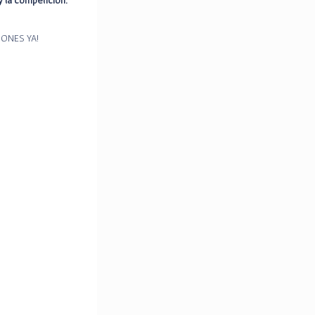
 la competición.
IONES YA!