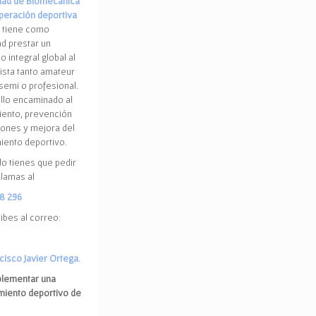
dad de Biomecánica
peración deportiva
tiene como
ad prestar un
o integral global al
ista tanto amateur
emi o profesional.
llo encaminado al
iento, prevención
iones y mejora del
iento deportivo.
lo tienes que pedir
 llamas al
8 296
ibes al correo:
ncisco Javier Ortega.
plementar una
imiento deportivo de