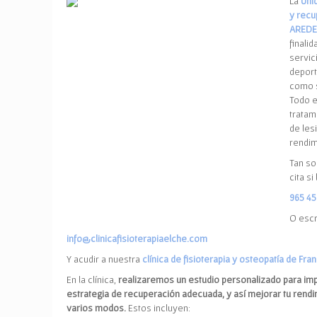
La
Uni
y recu
AREDE
finalid
servici
deport
como s
Todo e
tratam
de les
rendim
Tan so
cita si
965 45
O escr
info@clinicafisioterapiaelche.com
Y acudir a nuestra
clínica de fisioterapia y osteopatía de Fra
En la clínica,
realizaremos un estudio personalizado para im
estrategia de recuperación adecuada, y así mejorar tu rend
varios modos.
Estos incluyen: