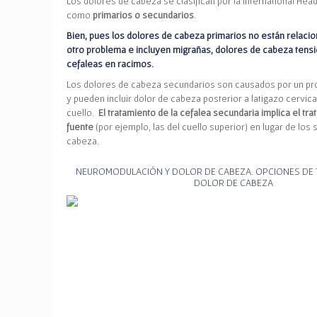
Los dolores de cabeza se clasifican por la International Hea
como
primarios o secundarios
.
Bien, pues los dolores de cabeza primarios no están relaci
otro problema e incluyen migrañas, dolores de cabeza tensi
cefaleas en racimos.
Los dolores de cabeza secundarios son causados por un p
y pueden incluir dolor de cabeza posterior a latigazo cervic
cuello.
El tratamiento de la cefalea secundaria implica el tra
fuente
(por ejemplo, las del cuello superior) en lugar de los
cabeza.
NEUROMODULACIÓN Y DOLOR DE CABEZA. OPCIONES DE 
DOLOR DE CABEZA