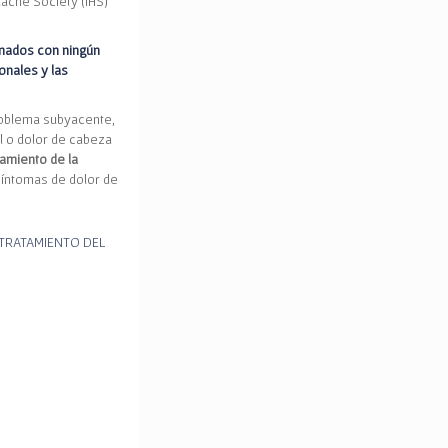
dache Society (IHS)
onados con ningún
onales y las
roblema subyacente,
al o dolor de cabeza
tamiento de la
 síntomas de dolor de
TRATAMIENTO DEL