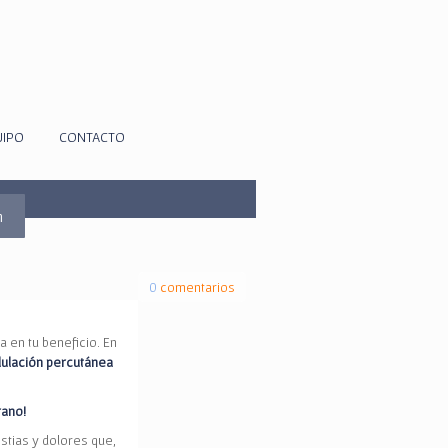
UIPO
CONTACTO
m
0
comentarios
 en tu beneficio. En
lación percutánea
rano!
tias y dolores que,