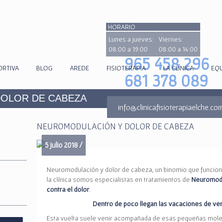
HORARIO
Lunes a jueves:
Viernes:
08:00 a 19:00
08:00 a 14:00
965 458 296
ORTIVA
BLOG
AREDE
FISIOTERAPIA
LA CLÍNICA
EQ
681 378 089
OLOR DE CABEZA
info@clinicafisioterapiaelche.co
NEUROMODULACIÓN Y DOLOR DE CABEZA
5 julio 2018 /
Neuromodulación y dolor de cabeza, un binomio que funciona
la clínica somos especialistas en tratamientos de
Neuromodu
contra el dolor
.
Dentro de poco llegan las vacaciones de ve
Esta vuelta suele venir acompañada de esas pequeñas moles