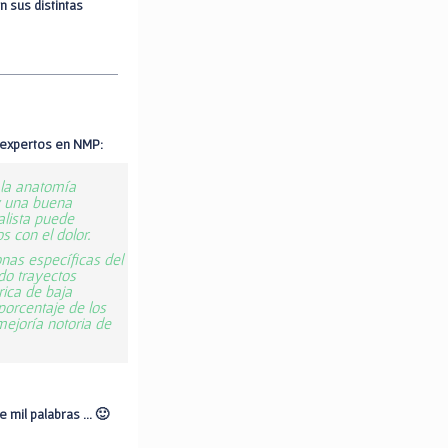
n sus distintas
 expertos en NMP:
 la anatomía
y una buena
alista puede
 con el dolor.
onas específicas del
do trayectos
rica de baja
porcentaje de los
ejoría notoria de
 mil palabras … 🙂