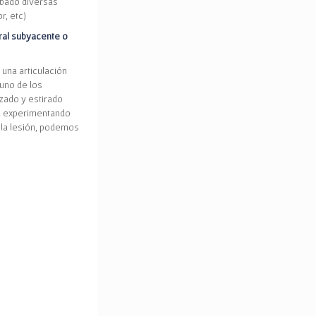
obado diversas
r, etc)
ural subyacente o
 una articulación
uno de los
zado y estirado
tá experimentando
 la lesión, podemos