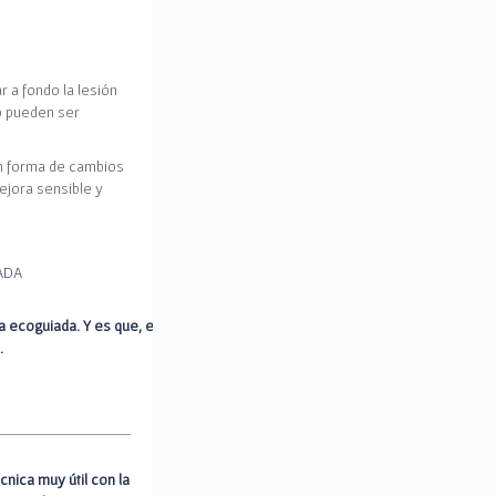
r a fondo la lesión
to pueden ser
en forma de cambios
ejora sensible y
ADA
 ecoguiada. Y es que, esta técnica NMP no
…
cnica muy útil con la