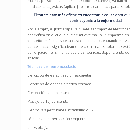
Muchas personas que sufren de dolor de cabeza, ya han pr
medidas analgésicas (aplicar frio, medicamentos para el dolo
El tratamiento más eficaz es encontrar la causa estruct
contribuyente a la enfermedad.
Por ejemplo, el fisioterapeuta puede ser capaz de identificar
específica en el cuello que se mueve mal, o un espasmo en 
pequeños músculos de la cara o el cuello que cuando movili
puede reducir significativamente o eliminar el dolor que es
por el paciente. Entre las posibles técnicas, dependiendo de
aplicar:
Técnicas de neuromodulación
.
Ejercicios de estabilización escapular
Ejercicios de cadena cinética cerrada
Corrección de la postura
Masaje de Tejido Blando
E
lectrolisis percutánea intratisular o EPI
Técnicas de movilización conjunta
K
inesiología