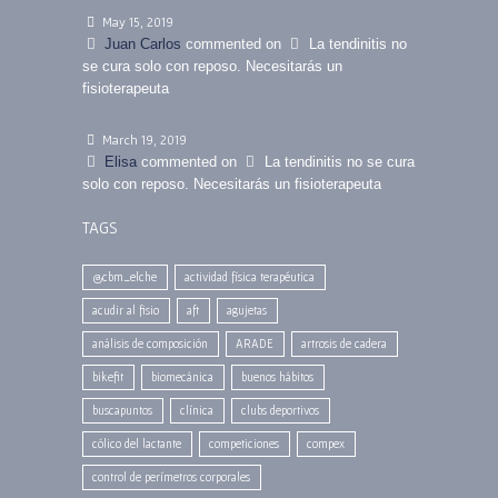
May 15, 2019
Juan Carlos
commented on
La tendinitis no
se cura solo con reposo. Necesitarás un
fisioterapeuta
March 19, 2019
Elisa
commented on
La tendinitis no se cura
solo con reposo. Necesitarás un fisioterapeuta
TAGS
@cbm_elche
actividad física terapéutica
acudir al fisio
aft
agujetas
análisis de composición
ARADE
artrosis de cadera
bikefit
biomecánica
buenos hábitos
buscapuntos
clínica
clubs deportivos
cólico del lactante
competiciones
compex
control de perímetros corporales