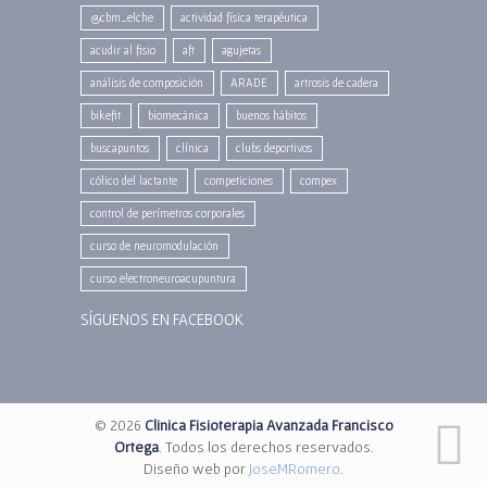
@cbm_elche
actividad física terapéutica
acudir al fisio
aft
agujetas
análisis de composición
ARADE
artrosis de cadera
bikefit
biomecánica
buenos hábitos
buscapuntos
clínica
clubs deportivos
cólico del lactante
competiciones
compex
control de perímetros corporales
curso de neuromodulación
curso electroneuroacupuntura
SÍGUENOS EN FACEBOOK
© 2026
Clinica Fisioterapia Avanzada Francisco
Ortega
. Todos los derechos reservados.
Diseño web por
JoseMRomero
.