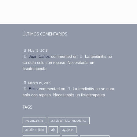
ÚLTIMOS COMENTARIOS
May 15, 2019
Juan Carlos
commented on
La tendinitis no
se cura solo con reposo. Necesitarás un
fisioterapeuta
March 19, 2019
Elisa
commented on
La tendinitis no se cura
solo con reposo. Necesitarás un fisioterapeuta
TAGS
@cbm_elche
actividad física terapéutica
acudir al fisio
aft
agujetas