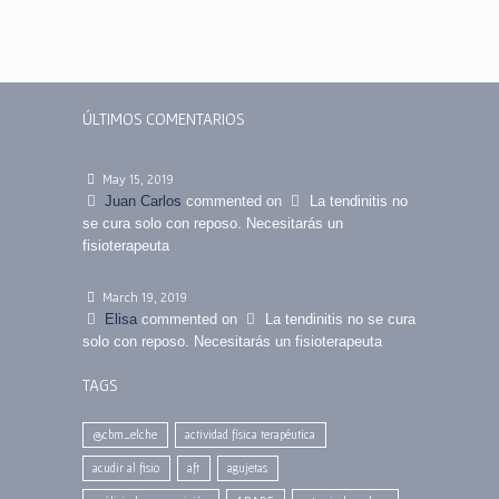
ÚLTIMOS COMENTARIOS
May 15, 2019
Juan Carlos
commented on
La tendinitis no
se cura solo con reposo. Necesitarás un
fisioterapeuta
March 19, 2019
Elisa
commented on
La tendinitis no se cura
solo con reposo. Necesitarás un fisioterapeuta
TAGS
@cbm_elche
actividad física terapéutica
acudir al fisio
aft
agujetas