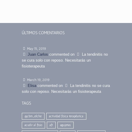
ÚLTIMOS COMENTARIOS
May 15, 2019
Juan Carlos
commented on
La tendinitis no
se cura solo con reposo. Necesitarás un
fisioterapeuta
March 19, 2019
Elisa
commented on
La tendinitis no se cura
solo con reposo. Necesitarás un fisioterapeuta
TAGS
@cbm_elche
actividad física terapéutica
acudir al fisio
aft
agujetas